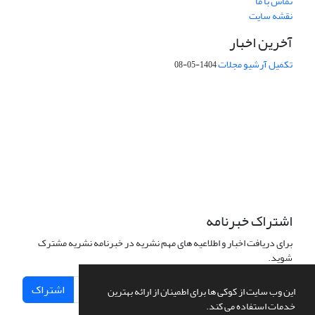
تماس با ما
نقشه سایت
آخرین اخبار
تکمیل آرشیو مجلات
1404-05-08
شماره تماس: 64592299 -021
صندوق پستی:
131851494
پست الکترونیک:
faslnameh1370@yahoo.com
faslnameh@gsi.ir
آدرس سایت:
http://www.gsjournal.ir
اشتراک خبرنامه
برای دریافت اخبار و اطلاعیه های مهم نشریه در خبرنامه نشریه مشترک
شوید.
اشتراک
این وب سایت از کوکی ها برای اطمینان از ارائه بهترین
خدمات استفاده می کند.