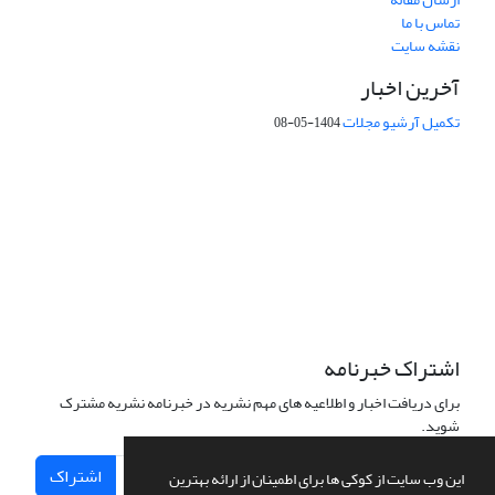
تماس با ما
نقشه سایت
آخرین اخبار
تکمیل آرشیو مجلات
1404-05-08
شماره تماس: 64592299 -021
صندوق پستی:
131851494
پست الکترونیک:
faslnameh1370@yahoo.com
faslnameh@gsi.ir
آدرس سایت:
http://www.gsjournal.ir
اشتراک خبرنامه
برای دریافت اخبار و اطلاعیه های مهم نشریه در خبرنامه نشریه مشترک
شوید.
اشتراک
این وب سایت از کوکی ها برای اطمینان از ارائه بهترین