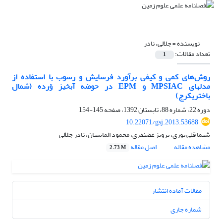
نویسنده =
جلالی، نادر
تعداد مقالات:
1
روش‌های کمی و کیفی برآورد فرسایش و رسوب با استفاده از
مدلهای MPSIAC و EPM در حوضه آبخیز وَرده (شمال
باختریکرج)
دوره 22، شماره 88، تابستان 1392، صفحه
145-154
10.22071/gsj.2013.53688
شیما قلی پوری، پرویز غضنفری، محمود الماسیان، نادر جلالی
مشاهده مقاله
اصل مقاله
2.73 M
مقالات آماده انتشار
شماره جاری