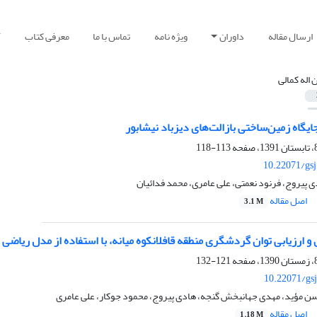
ارسال مقاله
داوران
ویژه نامه
تماس با ما
معرفی کتاب
آ
 اله کمالی
گاه زمین‌ساختی بازالت‌های دیزباد نیشابور
113-118
10.22071/gs
دی پیروج، فرنود نعمتی، علی عامری، محمد فدائیان
اصل مقاله
3.1 M
ارزیابی توان گردشگری منطقه قافلانکوه میانه، با استفاده از مدل ریاضی
121-132
10.22071/gs
حسن مؤید، مهدی جهانبخش گنجه، هادی پیروج، محمود جوکار، علی عامری
اصل مقاله
1.18 M