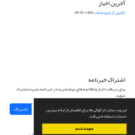
آخرین اخبار
تکمیل آرشیو مجلات
1404-05-08
شماره تماس: 64592299 -021
صندوق پستی:
131851494
پست الکترونیک:
faslnameh1370@yahoo.com
faslnameh@gsi.ir
آدرس سایت:
http://www.gsjournal.ir
اشتراک خبرنامه
برای دریافت اخبار و اطلاعیه های مهم نشریه در خبرنامه نشریه مشترک
شوید.
اشتراک
این وب سایت از کوکی ها برای اطمینان از ارائه بهترین
خدمات استفاده می کند.
متوجه شدم
سامانه مدیریت نشریات علمی.
طراحی و پیاده سازی از
سیناوب