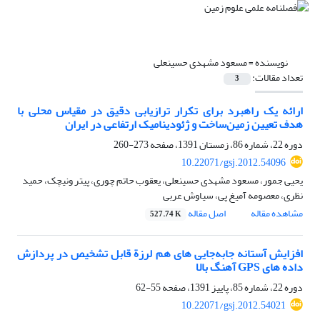
نویسنده =
مسعود مشهدی حسینعلی
تعداد مقالات:
3
ارائه یک راهبرد برای تکرار ترازیابی دقیق در مقیاس محلی با
هدف تعیین زمین‌ساخت و ژئودینامیک ارتفاعی در ایران
دوره 22، شماره 86، زمستان 1391، صفحه
273-260
10.22071/gsj.2012.54096
یحیی جمور، مسعود مشهدی حسینعلی، یعقوب حاتم چوری، پیتر ونیچک، حمید
نظری، معصومه آمیغ پی، سیاوش عربی
مشاهده مقاله
اصل مقاله
527.74 K
افزایش آستانه جابه‌جایی های هم لرزة قابل تشخیص در پردازش
داده های GPS آهنگ بالا
دوره 22، شماره 85، پاییز 1391، صفحه
55-62
10.22071/gsj.2012.54021