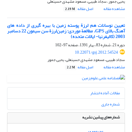
یحیی جمور، سجاد طبیبی، مسعود مشهدی حسینعلی
مشاهده مقاله
اصل مقاله
2.19 M
تعیین نوسانات هم لرزة پوسته زمین با بهره گیری از داده های
آهنگ بالای GPS، مطالعة موردی: زمین‌لرزة سن سیمون 22 دسامبر
2003 (کالیفرنیا- ایالات متحده)
دوره 21، شماره 83، بهار 1391، صفحه
97-102
10.22071/gsj.2012.54524
سجاد طبیبی، مسعود مشهدی حسینعلی، یحیی جمور
مشاهده مقاله
اصل مقاله
2.2 M
مقالات آماده انتشار
شماره جاری
شماره‌های پیشین نشریه