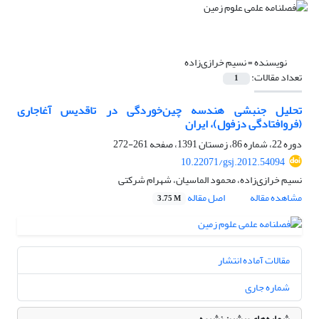
نویسنده =
نسیم خرازی‌زاده
تعداد مقالات:
1
تحلیل جنبشی هندسه چین‌خوردگی در تاقدیس آغاجاری
(فروافتادگی دزفول)، ایران
دوره 22، شماره 86، زمستان 1391، صفحه
261-272
10.22071/gsj.2012.54094
نسیم خرازی‌زاده، محمود الماسیان، شهرام شرکتی
مشاهده مقاله
اصل مقاله
3.75 M
مقالات آماده انتشار
شماره جاری
شماره‌های پیشین نشریه