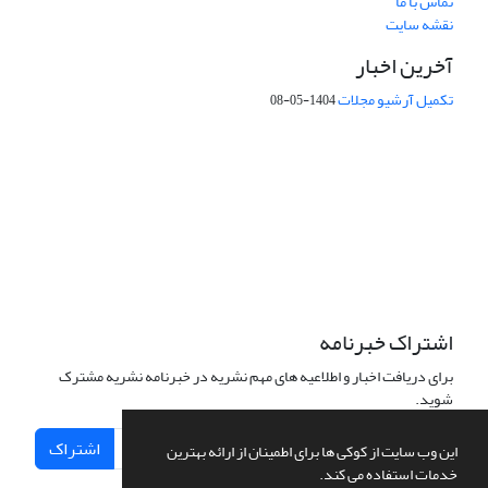
تماس با ما
نقشه سایت
آخرین اخبار
تکمیل آرشیو مجلات
1404-05-08
شماره تماس: 64592299 -021
صندوق پستی:
131851494
پست الکترونیک:
faslnameh1370@yahoo.com
faslnameh@gsi.ir
آدرس سایت:
http://www.gsjournal.ir
اشتراک خبرنامه
برای دریافت اخبار و اطلاعیه های مهم نشریه در خبرنامه نشریه مشترک
شوید.
اشتراک
این وب سایت از کوکی ها برای اطمینان از ارائه بهترین
خدمات استفاده می کند.