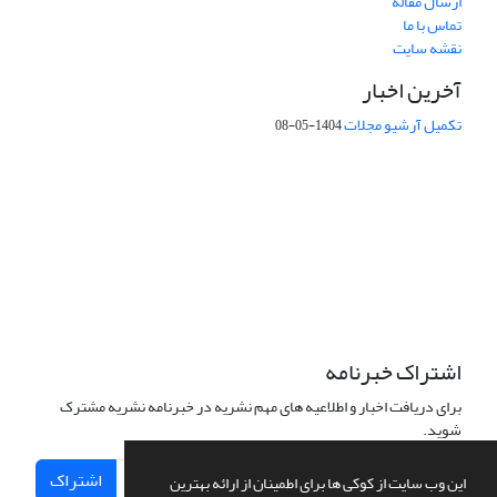
ارسال مقاله
تماس با ما
نقشه سایت
آخرین اخبار
تکمیل آرشیو مجلات
1404-05-08
شماره تماس: 64592299 -021
صندوق پستی:
131851494
پست الکترونیک:
faslnameh1370@yahoo.com
faslnameh@gsi.ir
آدرس سایت:
http://www.gsjournal.ir
اشتراک خبرنامه
برای دریافت اخبار و اطلاعیه های مهم نشریه در خبرنامه نشریه مشترک
شوید.
اشتراک
این وب سایت از کوکی ها برای اطمینان از ارائه بهترین