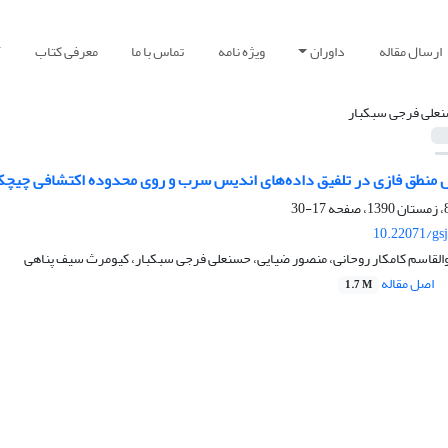
ارسال مقاله
داوران
ویژه نامه
تماس با ما
معرفی کتاب
آ
علی فرجی سبکبار
منطق فازی در تلفیق داده‌های اندیس سرب و روی محدوده اکتشافی چیچکلو (خا
17-30
10.22071/gs
والقاسم کامکار روحانی، منصور ضیایی، حسنعلی فرجی سبکبار، کیومرث سیف پناهی
اصل مقاله
1.7 M