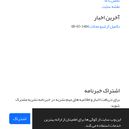
تماس با ما
نقشه سایت
آخرین اخبار
تکمیل آرشیو مجلات
1404-05-08
شماره تماس: 64592299 -021
صندوق پستی:
131851494
پست الکترونیک:
faslnameh1370@yahoo.com
faslnameh@gsi.ir
آدرس سایت:
http://www.gsjournal.ir
اشتراک خبرنامه
برای دریافت اخبار و اطلاعیه های مهم نشریه در خبرنامه نشریه مشترک
شوید.
اشتراک
این وب سایت از کوکی ها برای اطمینان از ارائه بهترین
خدمات استفاده می کند.