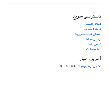
دسترسی سریع
صفحه اصلی
درباره نشریه
اعضای هیات تحریریه
ارسال مقاله
تماس با ما
نقشه سایت
آخرین اخبار
تکمیل آرشیو مجلات
1404-05-08
شماره تماس: 64592299 -021
صندوق پستی:
131851494
پست الکترونیک:
faslnameh1370@yahoo.com
faslnameh@gsi.ir