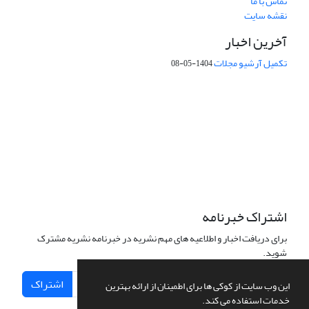
تماس با ما
نقشه سایت
آخرین اخبار
تکمیل آرشیو مجلات
1404-05-08
شماره تماس: 64592299 -021
صندوق پستی:
131851494
پست الکترونیک:
faslnameh1370@yahoo.com
faslnameh@gsi.ir
آدرس سایت:
http://www.gsjournal.ir
اشتراک خبرنامه
برای دریافت اخبار و اطلاعیه های مهم نشریه در خبرنامه نشریه مشترک
شوید.
اشتراک
این وب سایت از کوکی ها برای اطمینان از ارائه بهترین
خدمات استفاده می کند.