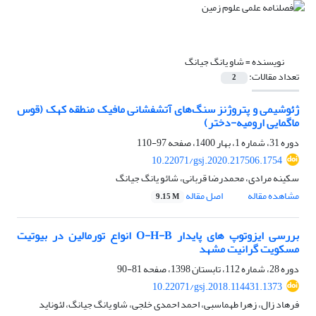
نویسنده =
شاو یانگ جیانگ
تعداد مقالات:
2
ژئوشیمی و پتروژنز سنگ‌های آتشفشانی مافیک منطقه کهک (قوس
ماگمایی ارومیه-دختر)
دوره 31، شماره 1، بهار 1400، صفحه
97-110
10.22071/gsj.2020.217506.1754
سکینه مرادی، محمدرضا قربانی، شائو یانگ جیانگ
مشاهده مقاله
اصل مقاله
9.15 M
بررسی ایزوتوپ های پایدار O-H-B انواع تورمالین در بیوتیت
مسکویت گرانیت مشهد
دوره 28، شماره 112، تابستان 1398، صفحه
81-90
10.22071/gsj.2018.114431.1373
فرهاد زال، زهرا طهماسبی، احمد احمدی خلجی، شاو یانگ جیانگ، لئوناید