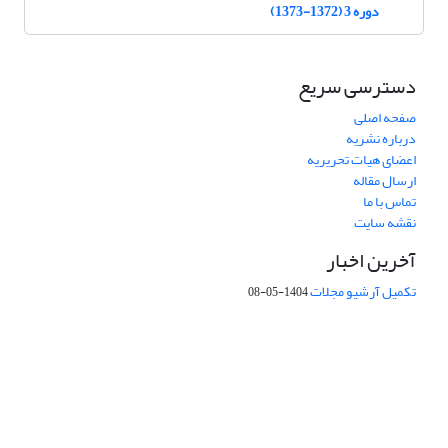
دوره 3 (1372-1373)
دسترسی سریع
صفحه اصلی
درباره نشریه
اعضای هیات تحریریه
ارسال مقاله
تماس با ما
نقشه سایت
آخرین اخبار
تکمیل آرشیو مجلات
1404-05-08
شماره تماس: 64592299 -021
صندوق پستی:
131851494
پست الکترونیک:
faslnameh1370@yahoo.com
faslnameh@gsi.ir