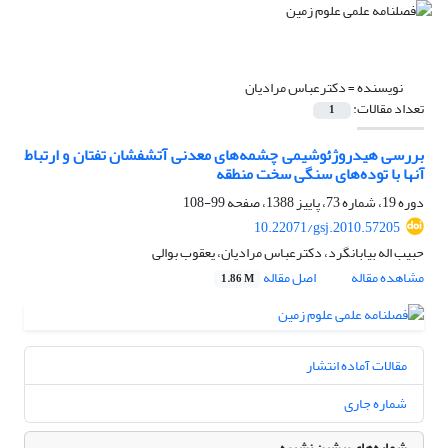
نویسنده =
دکترعباس مرادیان
تعداد مقالات:
1
بررسی هیدروژئوشیمی چشمه‌های معدنی آتشفشان تفتان و ارتباط
آنها با توده‌های سنگی سخت منطقه
دوره 19، شماره 73، پاییز 1388، صفحه
99-108
10.22071/gsj.2010.57205
حبیب اله بیابانگرد، دکترعباس مرادیان، یعقوب بوالی
مشاهده مقاله
اصل مقاله
1.86 M
مقالات آماده انتشار
شماره جاری
شماره‌های پیشین نشریه