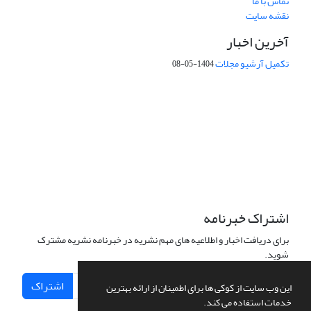
تماس با ما
نقشه سایت
آخرین اخبار
تکمیل آرشیو مجلات
1404-05-08
شماره تماس: 64592299 -021
صندوق پستی:
131851494
پست الکترونیک:
faslnameh1370@yahoo.com
faslnameh@gsi.ir
آدرس سایت:
http://www.gsjournal.ir
اشتراک خبرنامه
برای دریافت اخبار و اطلاعیه های مهم نشریه در خبرنامه نشریه مشترک
شوید.
اشتراک
این وب سایت از کوکی ها برای اطمینان از ارائه بهترین
خدمات استفاده می کند.