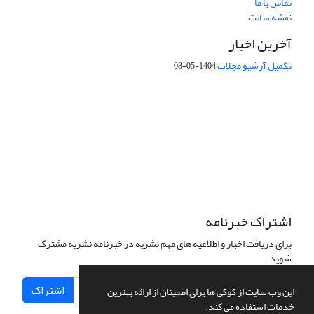
تماس با ما
نقشه سایت
آخرین اخبار
تکمیل آرشیو مجلات
1404-05-08
شماره تماس: 64592299 -021
صندوق پستی:
131851494
پست الکترونیک:
faslnameh1370@yahoo.com
faslnameh@gsi.ir
آدرس سایت:
http://www.gsjournal.ir
اشتراک خبرنامه
برای دریافت اخبار و اطلاعیه های مهم نشریه در خبرنامه نشریه مشترک
شوید.
اشتراک
این وب سایت از کوکی ها برای اطمینان از ارائه بهترین
خدمات استفاده می کند.