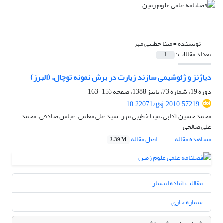
نویسنده =
مینا خطیبی مهر
تعداد مقالات:
1
دیاژنز و ژئوشیمی سازند زیارت در برش نمونه توچال، (البرز)
دوره 19، شماره 73، پاییز 1388، صفحه
153-163
10.22071/gsj.2010.57219
محمد حسین آدابی، مینا خطیبی مهر، سید علی معلمی، عباس صادقی، محمد
علی صالحی
مشاهده مقاله
اصل مقاله
2.39 M
مقالات آماده انتشار
شماره جاری