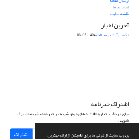
ارسال مقاله
تماس با ما
نقشه سایت
آخرین اخبار
تکمیل آرشیو مجلات
1404-05-08
شماره تماس: 64592299 -021
صندوق پستی:
131851494
پست الکترونیک:
faslnameh1370@yahoo.com
faslnameh@gsi.ir
آدرس سایت:
http://www.gsjournal.ir
اشتراک خبرنامه
برای دریافت اخبار و اطلاعیه های مهم نشریه در خبرنامه نشریه مشترک
شوید.
اشتراک
این وب سایت از کوکی ها برای اطمینان از ارائه بهترین