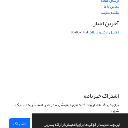
ارسال مقاله
تماس با ما
نقشه سایت
آخرین اخبار
تکمیل آرشیو مجلات
1404-05-08
شماره تماس: 64592299 -021
صندوق پستی:
131851494
پست الکترونیک:
faslnameh1370@yahoo.com
faslnameh@gsi.ir
آدرس سایت:
http://www.gsjournal.ir
اشتراک خبرنامه
برای دریافت اخبار و اطلاعیه های مهم نشریه در خبرنامه نشریه مشترک
شوید.
اشتراک
این وب سایت از کوکی ها برای اطمینان از ارائه بهترین