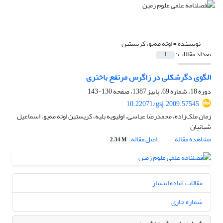
نویسنده =
اوته مه‌یو، کریستین
تعداد مقالات:
1
الگوی دگر‌شکلی در زاگرس مرتفع باختری
دوره 18، شماره 69، پاییز 1387، صفحه
130-143
10.22071/gsj.2009.57545
زمان ملک‌زاده، محمد‌رضا عباسی، اولیویه بلیه، کریستین اوته مه‌یو، اسماعیل
شبانیان
مشاهده مقاله
اصل مقاله
2.34 M
مقالات آماده انتشار
شماره جاری