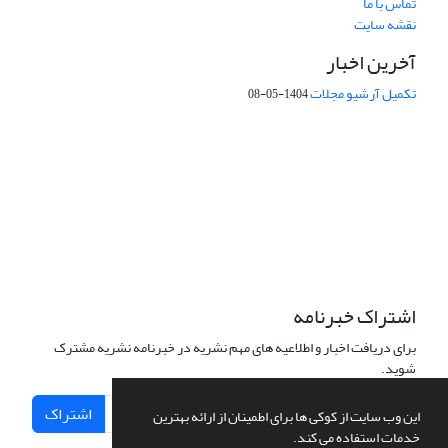
تماس با ما
نقشه سایت
آخرین اخبار
تکمیل آرشیو مجلات
1404-05-08
شماره تماس: 64592299 -021
صندوق پستی:
131851494
پست الکترونیک:
faslnameh1370@yahoo.com
faslnameh@gsi.ir
آدرس سایت:
http://www.gsjournal.ir
اشتراک خبرنامه
برای دریافت اخبار و اطلاعیه های مهم نشریه در خبرنامه نشریه مشترک
شوید.
اشتراک
این وب سایت از کوکی ها برای اطمینان از ارائه بهترین
خدمات استفاده می کند.