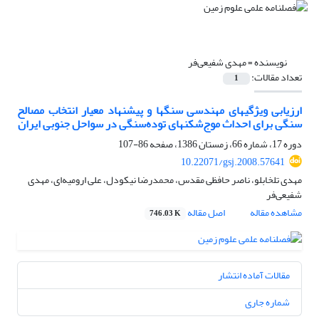
نویسنده =
مهدی شفیعی‌فر
تعداد مقالات:
1
ارزیابی ویژگیهای مهندسی سنگها و پیشنهاد معیار انتخاب مصالح
سنگی برای احداث موج‌شکنهای توده‌سنگی در سواحل جنوبی ایران
دوره 17، شماره 66، زمستان 1386، صفحه
86-107
10.22071/gsj.2008.57641
مهدی تلخابلو، ناصر حافظی مقدس، محمدرضا نیکودل، علی ارومیه‌ای، مهدی
شفیعی‌فر
مشاهده مقاله
اصل مقاله
746.03 K
مقالات آماده انتشار
شماره جاری