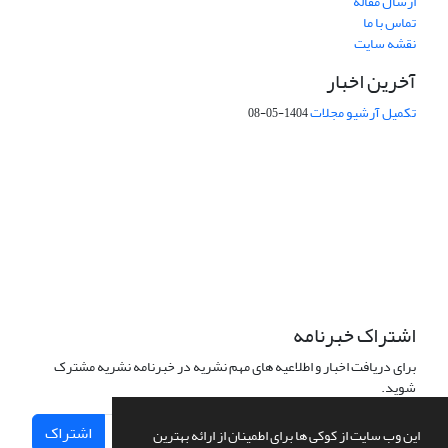
ارسال مقاله
تماس با ما
نقشه سایت
آخرین اخبار
تکمیل آرشیو مجلات
1404-05-08
شماره تماس: 64592299 -021
صندوق پستی:
131851494
پست الکترونیک:
faslnameh1370@yahoo.com
faslnameh@gsi.ir
آدرس سایت:
http://www.gsjournal.ir
اشتراک خبرنامه
برای دریافت اخبار و اطلاعیه های مهم نشریه در خبرنامه نشریه مشترک
شوید.
اشتراک
این وب سایت از کوکی ها برای اطمینان از ارائه بهترین