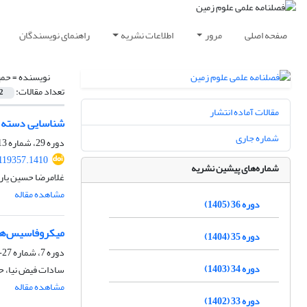
صفحه اصلی
مرور
اطلاعات نشریه
راهنمای نویسندگان
نویسنده =
حمی
تعداد مقالات:
2
مقالات آماده انتشار
شناسایی دسته رخساره FSST در توالی‌های رودخانه‌ا
شماره جاری
دوره 29، شماره 113، پاییز 1398، صفحه
.119357.1410
شماره‌های پیشین نشریه
غلامرضا حسین یار
مشاهده مقاله
دوره 36 (1405)
میکروفاسیس‌ها 
دوره 35 (1404)
دوره 7، شماره 27-28، پاییز 1377، صفحه
دوره 34 (1403)
سادات فیض نیا، 
مشاهده مقاله
دوره 33 (1402)