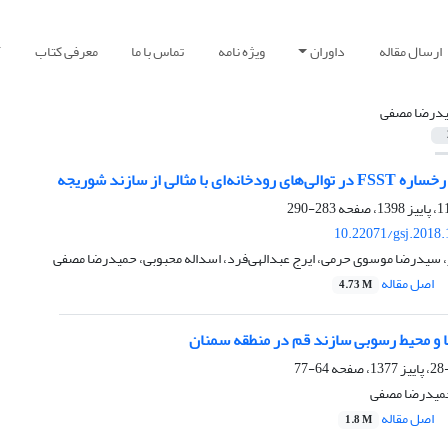
ارسال مقاله
داوران
ویژه نامه
تماس با ما
معرفی کتاب
آ
درضا مصفی
ی با مثالی از سازند شوریجه
283-290
10.22071/gsj.2018
، سیدرضا موسوی حرمی، ایرج عبدالهی‌فرد، اسداله محبوبی، حمیدرضا مصفی
اصل مقاله
4.73 M
و محیط رسوبی سازند قم در منطقه سمنان
64-77
حمیدرضا مصفی
اصل مقاله
1.8 M