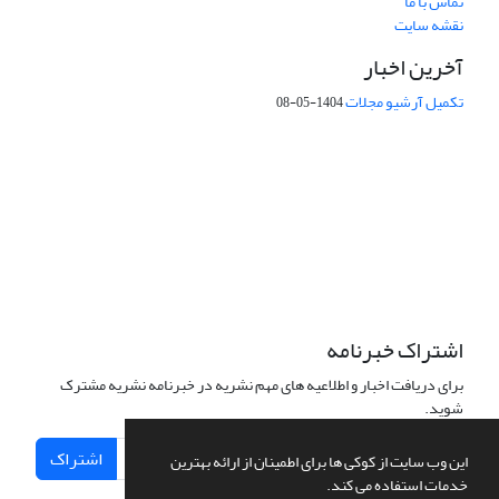
تماس با ما
نقشه سایت
آخرین اخبار
تکمیل آرشیو مجلات
1404-05-08
شماره تماس: 64592299 -021
صندوق پستی:
131851494
پست الکترونیک:
faslnameh1370@yahoo.com
faslnameh@gsi.ir
آدرس سایت:
http://www.gsjournal.ir
اشتراک خبرنامه
برای دریافت اخبار و اطلاعیه های مهم نشریه در خبرنامه نشریه مشترک
شوید.
اشتراک
این وب سایت از کوکی ها برای اطمینان از ارائه بهترین
خدمات استفاده می کند.