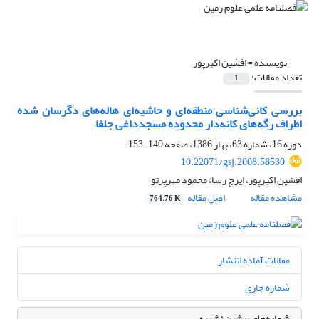
نویسنده =
افشین اکبرپور
تعداد مقالات:
1
بررسی کانی‌شناسی منطقه‌ای و حاشیه‌ای هاله‌های دگرسان شده
اطراف رگه‌های کانه‌دار محدوده مسجدداغی جلفا
دوره 16، شماره 63، بهار 1386، صفحه
140-153
10.22071/gsj.2008.58530
افشین اکبرپور، ایرج رسا، محمود مهرپرتو
مشاهده مقاله
اصل مقاله
764.76 K
مقالات آماده انتشار
شماره جاری
شماره‌های پیشین نشریه