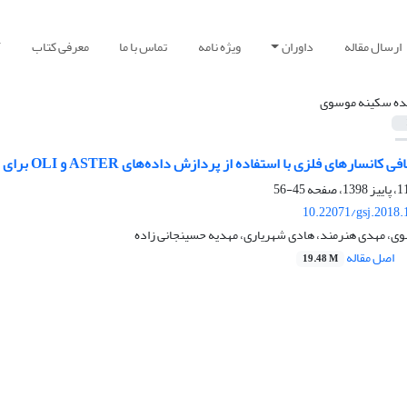
ارسال مقاله
داوران
ویژه نامه
تماس با ما
معرفی کتاب
آ
ه سکینه موسوی
ا استفاده از پردازش داده‌های ASTER و OLI برای تهیه نقشه پتانسیل معدنی در منطقه دولت‌آباد اسفندقه، استان کرمان
45-56
10.22071/gsj.2018.
، مهدی هنرمند، هادی شهریاری، مهدیه حسینجانی زاده
اصل مقاله
19.48 M