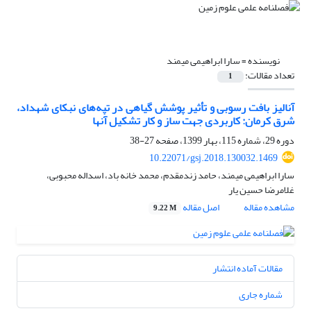
نویسنده =
سارا ابراهیمی میمند
تعداد مقالات:
1
آنالیز بافت رسوبی و تأثیر پوشش گیاهی در تپه‌های نبکای شهداد،
شرق کرمان: کاربردی جهت ساز و کار تشکیل آنها
دوره 29، شماره 115، بهار 1399، صفحه
27-38
10.22071/gsj.2018.130032.1469
سارا ابراهیمی میمند، حامد زندمقدم، محمد خانه باد، اسداله محبوبی،
غلامرضا حسین یار
مشاهده مقاله
اصل مقاله
9.22 M
مقالات آماده انتشار
شماره جاری