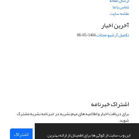
ارسال مقاله
تماس با ما
نقشه سایت
آخرین اخبار
تکمیل آرشیو مجلات
1404-05-08
شماره تماس: 64592299 -021
صندوق پستی:
131851494
پست الکترونیک:
faslnameh1370@yahoo.com
faslnameh@gsi.ir
آدرس سایت:
http://www.gsjournal.ir
اشتراک خبرنامه
برای دریافت اخبار و اطلاعیه های مهم نشریه در خبرنامه نشریه مشترک
شوید.
اشتراک
این وب سایت از کوکی ها برای اطمینان از ارائه بهترین