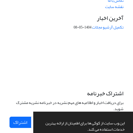
تماس با ما
نقشه سایت
آخرین اخبار
تکمیل آرشیو مجلات
1404-05-08
شماره تماس: 64592299 -021
صندوق پستی:
131851494
پست الکترونیک:
faslnameh1370@yahoo.com
faslnameh@gsi.ir
آدرس سایت:
http://www.gsjournal.ir
اشتراک خبرنامه
برای دریافت اخبار و اطلاعیه های مهم نشریه در خبرنامه نشریه مشترک
شوید.
اشتراک
این وب سایت از کوکی ها برای اطمینان از ارائه بهترین
خدمات استفاده می کند.