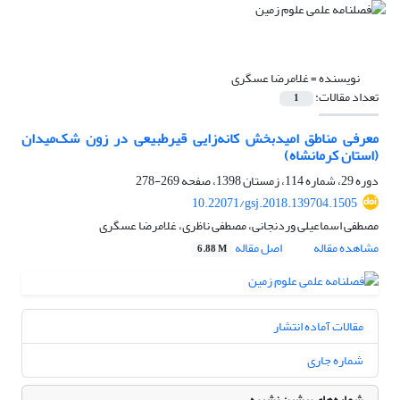
نویسنده =
غلامرضا عسگری
تعداد مقالات:
1
معرفی مناطق امیدبخش کانه‌زایی قیرطبیعی در زون شک‌میدان
(استان کرمانشاه)
دوره 29، شماره 114، زمستان 1398، صفحه
269-278
10.22071/gsj.2018.139704.1505
مصطفی اسماعیلی وردنجانی، مصطفی ناظری، غلامرضا عسگری
مشاهده مقاله
اصل مقاله
6.88 M
مقالات آماده انتشار
شماره جاری
شماره‌های پیشین نشریه