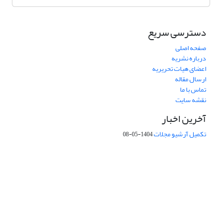
دسترسی سریع
صفحه اصلی
درباره نشریه
اعضای هیات تحریریه
ارسال مقاله
تماس با ما
نقشه سایت
آخرین اخبار
تکمیل آرشیو مجلات
1404-05-08
شماره تماس: 64592299 -021
صندوق پستی:
131851494
پست الکترونیک:
faslnameh1370@yahoo.com
faslnameh@gsi.ir