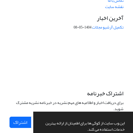
تماس با ما
نقشه سایت
آخرین اخبار
تکمیل آرشیو مجلات
1404-05-08
شماره تماس: 64592299 -021
صندوق پستی:
131851494
پست الکترونیک:
faslnameh1370@yahoo.com
faslnameh@gsi.ir
آدرس سایت:
http://www.gsjournal.ir
اشتراک خبرنامه
برای دریافت اخبار و اطلاعیه های مهم نشریه در خبرنامه نشریه مشترک
شوید.
اشتراک
این وب سایت از کوکی ها برای اطمینان از ارائه بهترین
خدمات استفاده می کند.