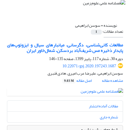
نویسنده =
سوسن ابراهیمی
تعداد مقالات:
1
مطالعات کانی‌شناسی، دگرسانی، میانبارهای سیال و ایزوتوپ‌های
پایدار ذخیره مس شریف‌آباد بردسکن، شمال‌خاور ایران
دوره 30، شماره 117، پاییز 1399، صفحه
135-146
10.22071/gsj.2020.197243.1687
سوسن ابراهیمی، علیرضا عرب امیری، هادی قنبری
مشاهده مقاله
اصل مقاله
9.03 M
مقالات آماده انتشار
شماره جاری
شماره‌های پیشین نشریه