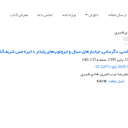
ارسال مقاله
داوران
ویژه نامه
تماس با ما
معرفی کتاب
آ
ی قنبری
اسی، دگرسانی، میانبارهای سیال و ایزوتوپ‌های پایدار ذخیره مس شریف‌آب
135-146
10.22071/gsj.2020.
لیرضا عرب امیری، هادی قنبری
اصل مقاله
9.03 M