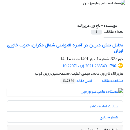
نویسنده =
تاج ور، عزیزالله
تعداد مقالات:
1
تحلیل تنش دیرین در آمیزه افیولیتی شمال مکران، جنوب خاوری
ایران
دوره 32، شماره 1، بهار 1401، صفحه
1-14
10.22071/gsj.2021.233540.1796
عزیزالله تاج ور، محمد مهدی خطیب، محمدحسین زرین کوب
مشاهده مقاله
اصل مقاله
13.72 M
مقالات آماده انتشار
شماره جاری
شماره‌های پیشین نشریه