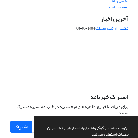
تماس با ما
نقشه سایت
آخرین اخبار
تکمیل آرشیو مجلات
1404-05-08
شماره تماس: 64592299 -021
صندوق پستی:
131851494
پست الکترونیک:
faslnameh1370@yahoo.com
faslnameh@gsi.ir
آدرس سایت:
http://www.gsjournal.ir
اشتراک خبرنامه
برای دریافت اخبار و اطلاعیه های مهم نشریه در خبرنامه نشریه مشترک
شوید.
اشتراک
این وب سایت از کوکی ها برای اطمینان از ارائه بهترین
خدمات استفاده می کند.