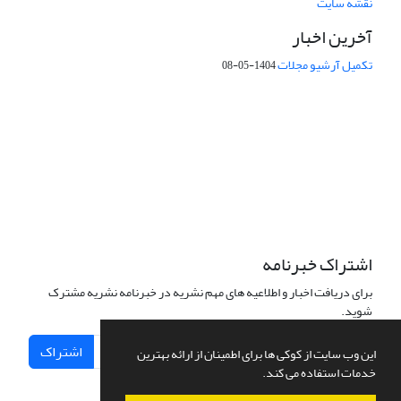
نقشه سایت
آخرین اخبار
تکمیل آرشیو مجلات
1404-05-08
شماره تماس: 64592299 -021
صندوق پستی:
131851494
پست الکترونیک:
faslnameh1370@yahoo.com
faslnameh@gsi.ir
آدرس سایت:
http://www.gsjournal.ir
اشتراک خبرنامه
برای دریافت اخبار و اطلاعیه های مهم نشریه در خبرنامه نشریه مشترک
شوید.
اشتراک
این وب سایت از کوکی ها برای اطمینان از ارائه بهترین
خدمات استفاده می کند.