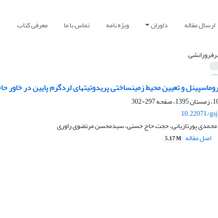
ارسال مقاله
داوران
ویژه نامه
تماس با ما
معرفی کتاب
آ
برفرورانشی
اد، جنوب خاور ایران
297-302
10.22071/gs
 محمدی پورتازیانی، حجت حاج حسنی، سیدمحسن مرتضوی راوری
اصل مقاله
5.17 M