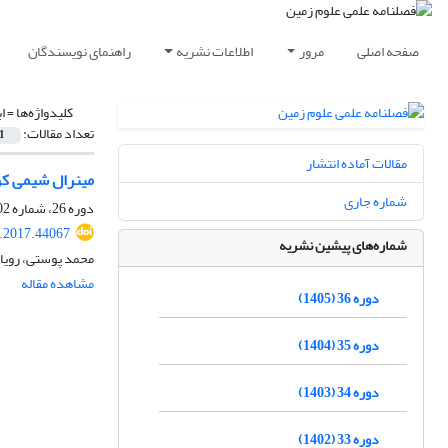
صفحه اصلی
مرور
اطلاعات نشریه
راهنمای نویسندگان
کلیدواژه‌ها =
ا
تعداد مقالات:
1
مقالات آماده انتشار
مینرال شیمی کروم‎اسپینل و تعیین محیط زمین‎ساختی پریدوتیت‎های لرد‎گرم پایین در خاور حاجی‎آب
شماره جاری
دوره 26، شماره 102، زمستان 1395، صفحه
j.2017.44067
شماره‌های پیشین نشریه
محمد پوستی، رویا
مشاهده مقاله
دوره 36 (1405)
دوره 35 (1404)
دوره 34 (1403)
دوره 33 (1402)