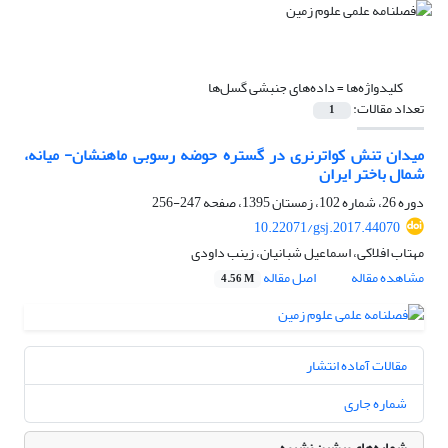
کلیدواژه‌ها =
داده‌های جنبشی گسل‌ها
تعداد مقالات:
1
میدان تنش کواترنری در گستره حوضه رسوبی ماهنشان- میانه،
شمال‌ باختر ایران
دوره 26، شماره 102، زمستان 1395، صفحه
247-256
10.22071/gsj.2017.44070
مهتاب افلاکی، اسماعیل شبانیان، زینب داودی
مشاهده مقاله
اصل مقاله
4.56 M
مقالات آماده انتشار
شماره جاری
شماره‌های پیشین نشریه