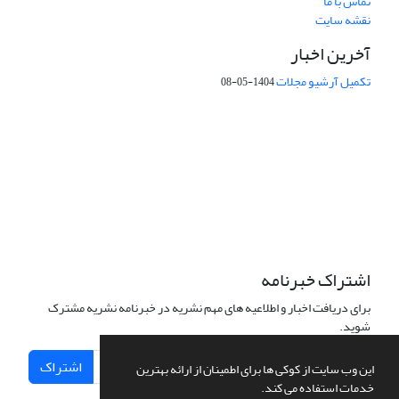
تماس با ما
نقشه سایت
آخرین اخبار
تکمیل آرشیو مجلات
1404-05-08
شماره تماس: 64592299 -021
صندوق پستی:
131851494
پست الکترونیک:
faslnameh1370@yahoo.com
faslnameh@gsi.ir
آدرس سایت:
http://www.gsjournal.ir
اشتراک خبرنامه
برای دریافت اخبار و اطلاعیه های مهم نشریه در خبرنامه نشریه مشترک
شوید.
اشتراک
این وب سایت از کوکی ها برای اطمینان از ارائه بهترین
خدمات استفاده می کند.