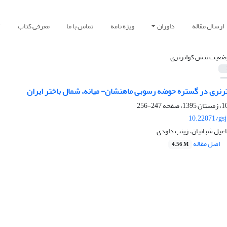
ارسال مقاله
داوران
ویژه نامه
تماس با ما
معرفی کتاب
آ
ضعیت تنش کواترنری
رنری در گستره حوضه رسوبی ماهنشان- میانه، شمال‌ باختر ایران
247-256
10.22071/gs
اعیل شبانیان، زینب داودی
اصل مقاله
4.56 M