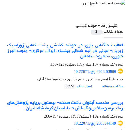
کلیدواژه‌ها =
حوضه کششی
تعداد مقالات:
2
فعالیت ماگمایی بازی در حوضه کششی پشت کمانی ژوراسیک
زیرین- میانی در لبه شمالی پهنه‎های ایران مرکزی- جنوب البرز
خاوری، شاهرود- دامغان
دوره 27، شماره 107، بهار 1397، صفحه
123-136
10.22071/gsj.2018.63800
حبیب ا.. قاسمی، مجتبی رستمی حصوری، محمود صادقیان
مشاهده مقاله
اصل مقاله
9.2 M
بررسی هندسه آبخوان دشت صحنه- ‌بیستون برپایه پژوهش‌های
ریخت‌زمین‌ساختی و گسلش جنبا، استان کرمانشاه، ایران
دوره 26، شماره 102، زمستان 1395، صفحه
197-206
10.22071/gsj.2017.44149