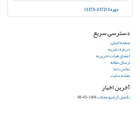
دوره 3 (1372-1373)
دسترسی سریع
صفحه اصلی
درباره نشریه
اعضای هیات تحریریه
ارسال مقاله
تماس با ما
نقشه سایت
آخرین اخبار
تکمیل آرشیو مجلات
1404-05-08
شماره تماس: 64592299 -021
صندوق پستی:
131851494
پست الکترونیک:
faslnameh1370@yahoo.com