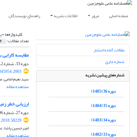
صفحه اصلی
مرور
اطلاعات نشریه
راهنمای نویسندگان
کلیدواژه‌ها =
پ
تعداد مقالات:
9
مقالات آماده انتشار
مقایسه کارایی ب
شماره جاری
دوره 33، شماره 2، تابستان 1402، صفحه
345954.2003
شماره‌های پیشین نشریه
سید نعیم امامی، 
مشاهده مقاله
دوره 36 (1405)
ارزیابی خطر زمین‎لغزش در منطقه چهارگوش قزوین- رشت (شمال ایر
دوره 35 (1404)
دوره 27، شماره 106، زمستان 1396، صفحه
دوره 34 (1403)
j.2018.58229
امیرحسین پاشا، ع
دوره 33 (1402)
مشاهده مقاله