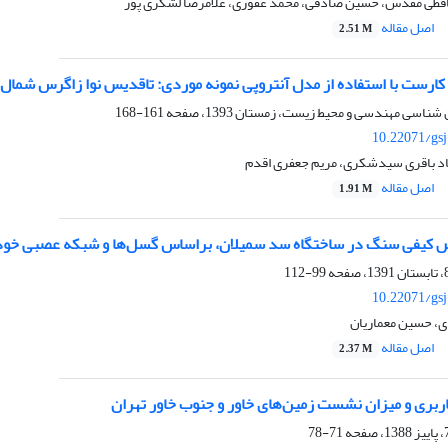
افظی مقدس، حسین صادقی، محمد غفوری، غلامرضا لشکری پور
اصل مقاله
2.51 M
کارست با استفاده از مدل آنتروپی نمونه موردی: تاقدیس نوا زاگرس شمال 
161-168
10.22071/gs
د باقری سیدشکری، مریم جعفری اقدم
اصل مقاله
1.91 M
ص کیفی سنگ در ساختگاه سد سمیلان، براساس گسل‌ها و شبکه عصبی خود
99-112
10.22071/gs
اصل مقاله
2.37 M
اربری و میزان نشست زمین‌های خاور و جنوب خاور تهران
71-78