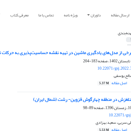
ارسال مقاله
داوران
ویژه نامه
تماس با ما
معرفی کتاب
آ
هنه‌بندی
رخی از مدل‌های یادگیری ماشین در تهیه نقشه حساسیت‌پذیری به حرکات تود
183-204
10.22071/gsj.2022.
صالح یوسفی
اصل مقاله
5.37 M
ان)
89-98
10.22071/gs
لی سربی، سعید بهزادی
اصل مقاله
5.53 M