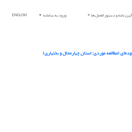
یین نامه و دستور العمل ها
ورود به سامانه
ENGLISH
ه‌ای (مطالعه موردی: استان چهارمحال و بختیاری)