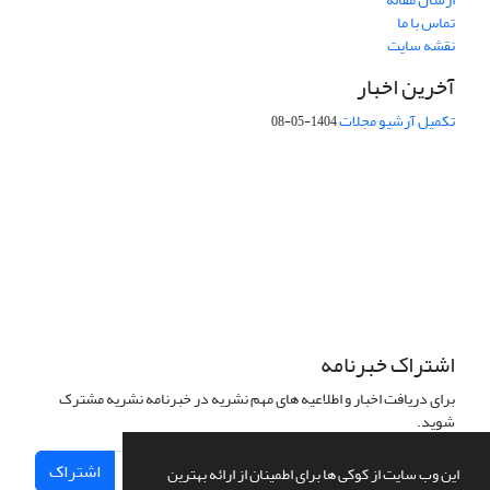
تماس با ما
نقشه سایت
آخرین اخبار
تکمیل آرشیو مجلات
1404-05-08
شماره تماس: 64592299 -021
صندوق پستی:
131851494
پست الکترونیک:
faslnameh1370@yahoo.com
faslnameh@gsi.ir
آدرس سایت:
http://www.gsjournal.ir
اشتراک خبرنامه
برای دریافت اخبار و اطلاعیه های مهم نشریه در خبرنامه نشریه مشترک
شوید.
اشتراک
این وب سایت از کوکی ها برای اطمینان از ارائه بهترین