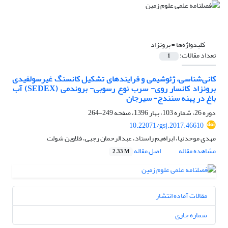
کلیدواژه‌ها =
برونزاد
تعداد مقالات:
1
کانی شناسی، ژئوشیمی و فرایندهای تشکیل کانسنگ غیرسولفیدی
برونزاد کانسار روی- سرب نوع رسوبی- بروندمی (SEDEX) آب
باغ در پهنه سنندج- سیرجان
دوره 26، شماره 103، بهار 1396، صفحه
249-264
10.22071/gsj.2017.46610
مهدی موحدنیا، ابراهیم راستاد، عبدالرحمان رجبی، فلاوین شولت
مشاهده مقاله
اصل مقاله
2.33 M
مقالات آماده انتشار
شماره جاری