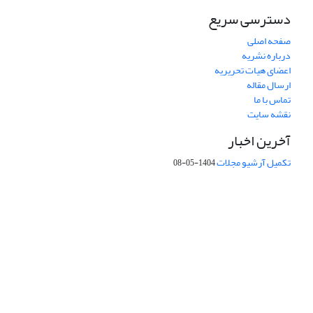
دسترسی سریع
صفحه اصلی
درباره نشریه
اعضای هیات تحریریه
ارسال مقاله
تماس با ما
نقشه سایت
آخرین اخبار
تکمیل آرشیو مجلات
1404-05-08
شماره تماس: 64592299 -021
صندوق پستی:
131851494
پست الکترونیک:
faslnameh1370@yahoo.com
faslnameh@gsi.ir
آدرس سایت:
http://www.gsjournal.ir