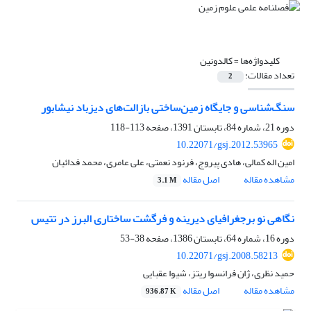
کلیدواژه‌ها =
کالدونین
تعداد مقالات:
2
سنگ‌شناسی و جایگاه زمین‌ساختی بازالت‌های دیزباد نیشابور
دوره 21، شماره 84، تابستان 1391، صفحه
113-118
10.22071/gsj.2012.53965
امین اله کمالی، هادی پیروج، فرنود نعمتی، علی عامری، محمد فدائیان
مشاهده مقاله
اصل مقاله
3.1 M
نگاهی نو برجغرافیای دیرینه و فرگشت ساختاری البرز در تتیس
دوره 16، شماره 64، تابستان 1386، صفحه
38-53
10.22071/gsj.2008.58213
حمید نظری، ژان فرانسوا ریتز، شیوا عقبایی
مشاهده مقاله
اصل مقاله
936.87 K