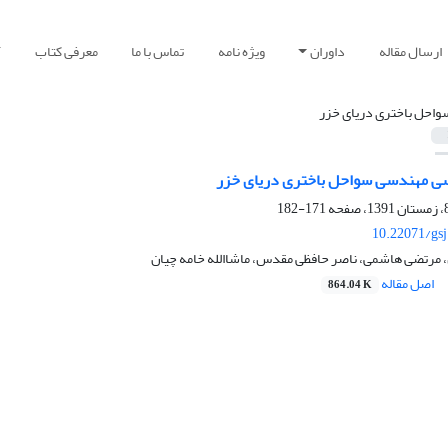
ارسال مقاله
داوران
ویژه نامه
تماس با ما
معرفی کتاب
آ
واحل باختری دریای خزر
ی مهندسی سواحل باختری دریای خزر
171-182
10.22071/gs
مرتضی هاشمی، ناصر حافظی مقدس، ماشاالله خامه چیان
اصل مقاله
864.04 K