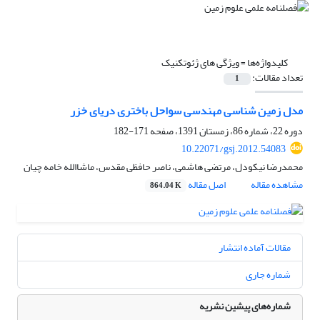
کلیدواژه‌ها =
ویژگی های ژئوتکنیک
تعداد مقالات:
1
مدل زمین شناسی مهندسی سواحل باختری دریای خزر
دوره 22، شماره 86، زمستان 1391، صفحه
171-182
10.22071/gsj.2012.54083
محمدرضا نیکودل، مرتضی هاشمی، ناصر حافظی مقدس، ماشاالله خامه چیان
مشاهده مقاله
اصل مقاله
864.04 K
مقالات آماده انتشار
شماره جاری
شماره‌های پیشین نشریه