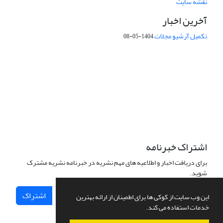
نقشه سایت
آخرین اخبار
تکمیل آرشیو مجلات
1404-05-08
شماره تماس: 64592299 -021
صندوق پستی:
131851494
پست الکترونیک:
faslnameh1370@yahoo.com
faslnameh@gsi.ir
آدرس سایت:
http://www.gsjournal.ir
اشتراک خبرنامه
برای دریافت اخبار و اطلاعیه های مهم نشریه در خبرنامه نشریه مشترک
شوید.
اشتراک
این وب سایت از کوکی ها برای اطمینان از ارائه بهترین
خدمات استفاده می کند.