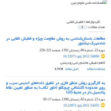
کلیدواژه‌ها =
قطبش القایی
تعداد مقالات:
2
مطالعات باستان‌شناسی به روش مقاومت ویژه و قطبش القایی در
شادمهرک نیشابور
دوره 22، شماره 86، زمستان 1391، صفحه
221-228
10.22071/gsj.2012.54090
کاظم حفیظی، هاشم رنجی رودپشتی
مشاهده مقاله
اصل مقاله
4.79 M
به کارگیری روش منطق فازی در تلفیق داده‌های اندیس سرب و
روی محدوده اکتشافی چیچکلو (خاور تکاب) به منظور تعیین نقاط
پتانسیل دار در محیط GIS
دوره 21، شماره 82، زمستان 1390، صفحه
17-30
10.22071/gsj.2011.54435