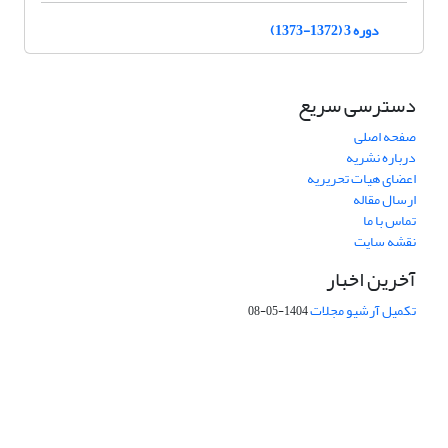
دوره 3 (1372-1373)
دسترسی سریع
صفحه اصلی
درباره نشریه
اعضای هیات تحریریه
ارسال مقاله
تماس با ما
نقشه سایت
آخرین اخبار
تکمیل آرشیو مجلات
1404-05-08
شماره تماس: 64592299 -021
صندوق پستی:
131851494
پست الکترونیک:
faslnameh1370@yahoo.com