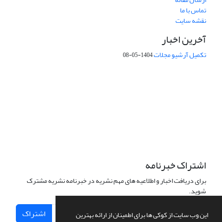
تماس با ما
نقشه سایت
آخرین اخبار
تکمیل آرشیو مجلات
1404-05-08
شماره تماس: 64592299 -021
صندوق پستی:
131851494
پست الکترونیک:
faslnameh1370@yahoo.com
faslnameh@gsi.ir
آدرس سایت:
http://www.gsjournal.ir
اشتراک خبرنامه
برای دریافت اخبار و اطلاعیه های مهم نشریه در خبرنامه نشریه مشترک
شوید.
اشتراک
این وب سایت از کوکی ها برای اطمینان از ارائه بهترین