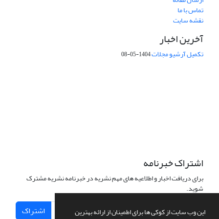
تماس با ما
نقشه سایت
آخرین اخبار
تکمیل آرشیو مجلات
1404-05-08
شماره تماس: 64592299 -021
صندوق پستی:
131851494
پست الکترونیک:
faslnameh1370@yahoo.com
faslnameh@gsi.ir
آدرس سایت:
http://www.gsjournal.ir
اشتراک خبرنامه
برای دریافت اخبار و اطلاعیه های مهم نشریه در خبرنامه نشریه مشترک
شوید.
اشتراک
این وب سایت از کوکی ها برای اطمینان از ارائه بهترین