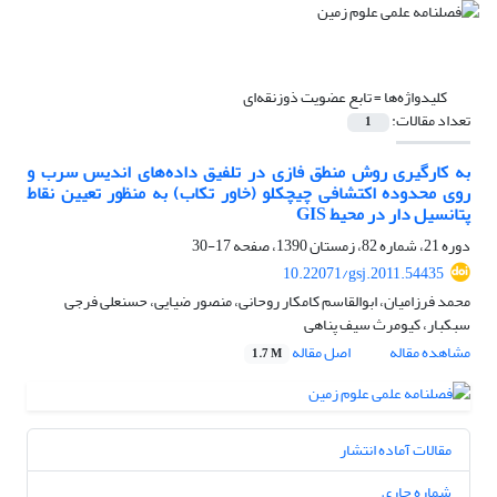
کلیدواژه‌ها =
تابع عضویت ذوزنقه‌ای
تعداد مقالات:
1
به کارگیری روش منطق فازی در تلفیق داده‌های اندیس سرب و
روی محدوده اکتشافی چیچکلو (خاور تکاب) به منظور تعیین نقاط
پتانسیل دار در محیط GIS
دوره 21، شماره 82، زمستان 1390، صفحه
17-30
10.22071/gsj.2011.54435
محمد فرزامیان، ابوالقاسم کامکار روحانی، منصور ضیایی، حسنعلی فرجی
سبکبار، کیومرث سیف پناهی
مشاهده مقاله
اصل مقاله
1.7 M
مقالات آماده انتشار
شماره جاری