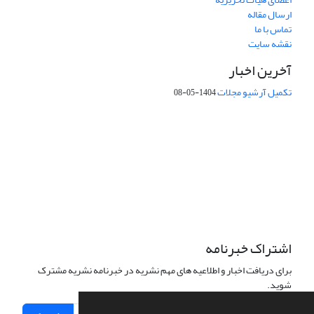
ارسال مقاله
تماس با ما
نقشه سایت
آخرین اخبار
تکمیل آرشیو مجلات
1404-05-08
شماره تماس: 64592299 -021
صندوق پستی:
131851494
پست الکترونیک:
faslnameh1370@yahoo.com
faslnameh@gsi.ir
آدرس سایت:
http://www.gsjournal.ir
اشتراک خبرنامه
برای دریافت اخبار و اطلاعیه های مهم نشریه در خبرنامه نشریه مشترک
شوید.