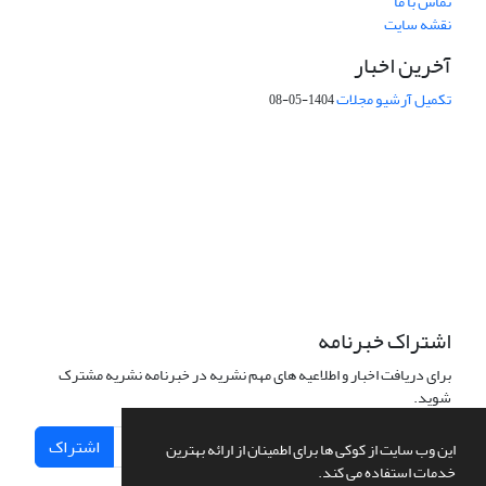
تماس با ما
نقشه سایت
آخرین اخبار
تکمیل آرشیو مجلات
1404-05-08
شماره تماس: 64592299 -021
صندوق پستی:
131851494
پست الکترونیک:
faslnameh1370@yahoo.com
faslnameh@gsi.ir
آدرس سایت:
http://www.gsjournal.ir
اشتراک خبرنامه
برای دریافت اخبار و اطلاعیه های مهم نشریه در خبرنامه نشریه مشترک
شوید.
اشتراک
این وب سایت از کوکی ها برای اطمینان از ارائه بهترین
خدمات استفاده می کند.