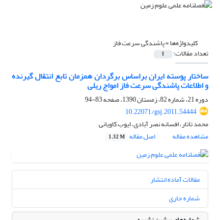
کلیدواژه‌ها =
پاشندگی سرعت فاز
تعداد مقالات:
1
ساختار پوسته ایران براساس برگردان همزمان تابع انتقال گیرنده
و اطلاعات پاشندگی سرعت فاز امواج ریلی
دوره 21، شماره 82، زمستان 1390، صفحه
83-94
10.22071/gsj.2011.54444
محمد تاتار، افسانه نصر آبادی، ایوب کاویانی
مشاهده مقاله
اصل مقاله
1.32 M
مقالات آماده انتشار
شماره جاری
شماره‌های پیشین نشریه