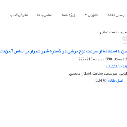
ارسال مقاله
داوران
ویژه نامه
تماس با ما
معرفی کتاب
آ
یین‌نامه ساختمانی
مین با استفاده از سرعت موج برشی در گستره شهر شیراز بر اساس آیین‌نام
215-222
10.22071/gs
ایی، امیرسعید سلامت، اشکان محمدی
اصل مقاله
1.46 M