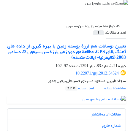
کلیدواژه‌ها =
زمین‌لرزة سن‌سیمون
تعداد مقالات:
1
تعیین نوسانات هم لرزة پوسته زمین با بهره گیری از داده های
آهنگ بالای GPS، مطالعة موردی: زمین‌لرزة سن سیمون 22 دسامبر
2003 (کالیفرنیا- ایالات متحده)
دوره 21، شماره 83، بهار 1391، صفحه
97-102
10.22071/gsj.2012.54524
سجاد طبیبی، مسعود مشهدی حسینعلی، یحیی جمور
مشاهده مقاله
اصل مقاله
2.2 M
مقالات آماده انتشار
شماره جاری