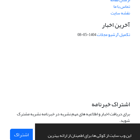
تماس با ما
نقشه سایت
آخرین اخبار
تکمیل آرشیو مجلات
1404-05-08
شماره تماس: 64592299 -021
صندوق پستی:
131851494
پست الکترونیک:
faslnameh1370@yahoo.com
faslnameh@gsi.ir
آدرس سایت:
http://www.gsjournal.ir
اشتراک خبرنامه
برای دریافت اخبار و اطلاعیه های مهم نشریه در خبرنامه نشریه مشترک
شوید.
اشتراک
این وب سایت از کوکی ها برای اطمینان از ارائه بهترین