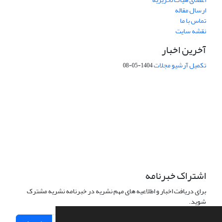
ارسال مقاله
تماس با ما
نقشه سایت
آخرین اخبار
تکمیل آرشیو مجلات
1404-05-08
شماره تماس: 64592299 -021
صندوق پستی:
131851494
پست الکترونیک:
faslnameh1370@yahoo.com
faslnameh@gsi.ir
آدرس سایت:
http://www.gsjournal.ir
اشتراک خبرنامه
برای دریافت اخبار و اطلاعیه های مهم نشریه در خبرنامه نشریه مشترک
شوید.