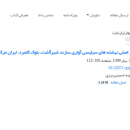
ارسال مقاله
داوران
ویژه نامه
تماس با ما
معرفی کتاب
آ
وارتزارنایت
اصلی نهشته های سیلیسی آواری سازند شیرگشت، بلوک کلمرد، ایران مرکز
101-112
10.22071/gs
وبه حسینی برزی
اصل مقاله
1.18 M