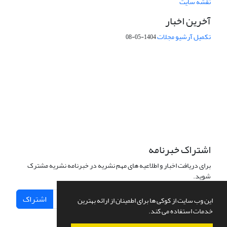
نقشه سایت
آخرین اخبار
تکمیل آرشیو مجلات
1404-05-08
شماره تماس: 64592299 -021
صندوق پستی:
131851494
پست الکترونیک:
faslnameh1370@yahoo.com
faslnameh@gsi.ir
آدرس سایت:
http://www.gsjournal.ir
اشتراک خبرنامه
برای دریافت اخبار و اطلاعیه های مهم نشریه در خبرنامه نشریه مشترک
شوید.
اشتراک
این وب سایت از کوکی ها برای اطمینان از ارائه بهترین
خدمات استفاده می کند.