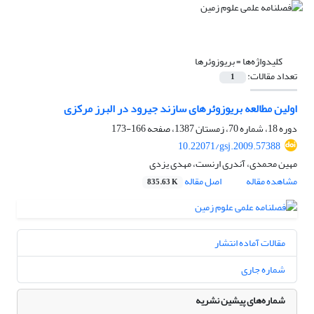
کلیدواژه‌ها =
بریوزوئرها
تعداد مقالات:
1
اولین مطالعه بریوزوئرهای سازند جیرود در البرز مرکزی
دوره 18، شماره 70، زمستان 1387، صفحه
166-173
10.22071/gsj.2009.57388
‌مهین محمدی، آندری ارنست، مهدی یزدی
مشاهده مقاله
اصل مقاله
835.63 K
مقالات آماده انتشار
شماره جاری
شماره‌های پیشین نشریه