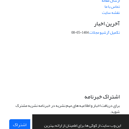
ارسال مقاله
تماس با ما
نقشه سایت
آخرین اخبار
تکمیل آرشیو مجلات
1404-05-08
شماره تماس: 64592299 -021
صندوق پستی:
131851494
پست الکترونیک:
faslnameh1370@yahoo.com
faslnameh@gsi.ir
آدرس سایت:
http://www.gsjournal.ir
اشتراک خبرنامه
برای دریافت اخبار و اطلاعیه های مهم نشریه در خبرنامه نشریه مشترک
شوید.
اشتراک
این وب سایت از کوکی ها برای اطمینان از ارائه بهترین