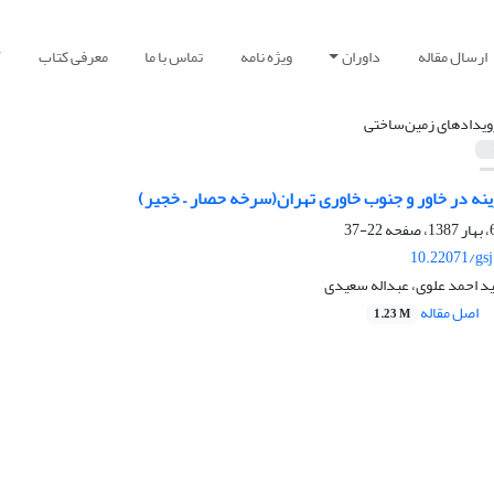
ارسال مقاله
داوران
ویژه نامه
تماس با ما
معرفی کتاب
آ
ویدادهای زمین‌ساختی
نه در خاور و جنوب خاوری تهران(سرخه حصار – خجیر)
22-37
10.22071/gs
د احمد علوی، عبداله سعیدی
اصل مقاله
1.23 M