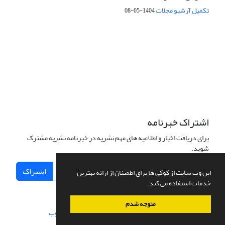
تکمیل آرشیو مجلات
1404-05-08
شماره تماس: 64592299 -021
صندوق پستی:
131851494
پست الکترونیک:
faslnameh1370@yahoo.com
faslnameh@gsi.ir
آدرس سایت:
http://www.gsjournal.ir
اشتراک خبرنامه
برای دریافت اخبار و اطلاعیه های مهم نشریه در خبرنامه نشریه مشترک
شوید.
اشتراک
این وب سایت از کوکی ها برای اطمینان از ارائه بهترین
خدمات استفاده می کند.
متوجه شدم
سامانه مدیریت نشریات علمی.
طراحی و پیاده سازی از
سیناوب