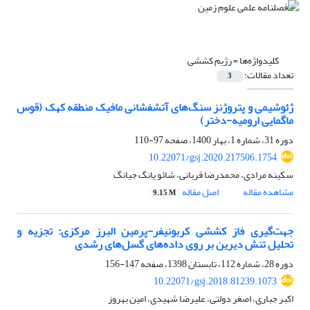
کلیدواژه‌ها =
رژیم کششی
تعداد مقالات:
3
ژئوشیمی و پتروژنز سنگ‌های آتشفشانی مافیک منطقه کهک (قوس
ماگمایی ارومیه-دختر)
دوره 31، شماره 1، بهار 1400، صفحه
97-110
10.22071/gsj.2020.217506.1754
سکینه مرادی، محمدرضا قربانی، شائو یانگ جیانگ
مشاهده مقاله
اصل مقاله
9.15 M
جهت‌گیری فاز کششی کربونیفر-پرمین البرز مرکزی: تجزیه و
تحلیل تنش دیرین بر روی داده‌های گسل‌های رشدی
دوره 28، شماره 112، تابستان 1398، صفحه
147-156
10.22071/gsj.2018.81239.1073
اکبر جباری، اصغر دولتی، علیرضا شهیدی، امین بهروز