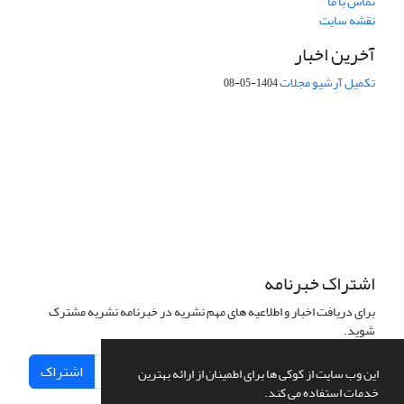
تماس با ما
نقشه سایت
آخرین اخبار
تکمیل آرشیو مجلات
1404-05-08
شماره تماس: 64592299 -021
صندوق پستی:
131851494
پست الکترونیک:
faslnameh1370@yahoo.com
faslnameh@gsi.ir
آدرس سایت:
http://www.gsjournal.ir
اشتراک خبرنامه
برای دریافت اخبار و اطلاعیه های مهم نشریه در خبرنامه نشریه مشترک
شوید.
اشتراک
این وب سایت از کوکی ها برای اطمینان از ارائه بهترین
خدمات استفاده می کند.